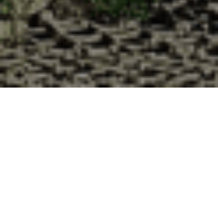
Pourquoi acheter vos huîtres à la
Cabane d’Adrien pour votre
livraison 48h à Saint-Sauveur,
Meurthe et Moselle ?
La Cabane d’Adrien s’engage à vous offrir une expérience
de haute qualité à chaque commande. Vous habitez Saint-
Sauveur dans le département 54 ? Voici quelques raisons
pour lesquelles vous devriez choisir notre service de