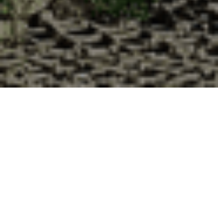
Pourquoi acheter vos huîtres à la
Cabane d’Adrien pour votre
livraison 48h à Saint-Sauveur-le-
Vicomte, Manche ?
La Cabane d’Adrien s’engage à vous offrir une expérience
de haute qualité à chaque commande. Vous habitez Saint-
Sauveur-le-Vicomte dans le département 50 ? Voici
quelques raisons pour lesquelles vous devriez choisir notre