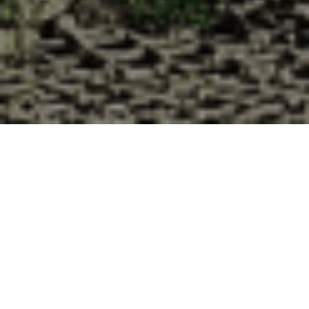
Pourquoi acheter vos huîtres à la
Cabane d’Adrien pour votre
livraison 48h à Saint-Sulpice-les-
Champs, Creuse ?
La Cabane d’Adrien s’engage à vous offrir une expérience
de haute qualité à chaque commande. Vous habitez Saint-
Sulpice-les-Champs dans le département 23 ? Voici
quelques raisons pour lesquelles vous devriez choisir notre