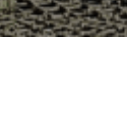
Pourquoi acheter vos huîtres à la
Cabane d’Adrien pour votre
livraison 48h à Saou, Drôme ?
La Cabane d’Adrien s’engage à vous offrir une expérience
de haute qualité à chaque commande. Vous habitez Saou
dans le département 26 ? Voici quelques raisons pour
lesquelles vous devriez choisir notre service de livraison
d'huîtres :