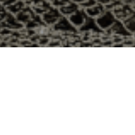
à Saulxures-lès-Nancy, Meurthe et
y dans le département 54 ? Voici quelques raisons pour
ier
e qui produit ses huîtres sur l’île de Noirmoutier, en