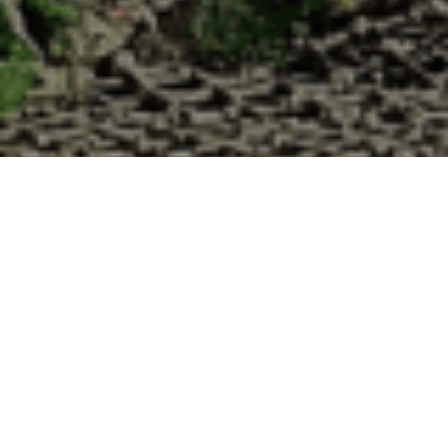
a Cabane d’Adrien pour votre livraison 48h 
Moselle ?
 de haute qualité à chaque commande. Vous habitez Saulxures-lès-Nanc
uîtres :
1. Ostréiculteur sur l’île de Noirmout
La Cabane d’Adrien est une entreprise ostréicol