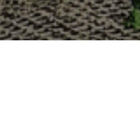
Pourquoi acheter vos huîtres à
La Cabane d’Adrien s’engage à vous offrir une expérience 
devriez choisir notre service de livraison d'huîtres :