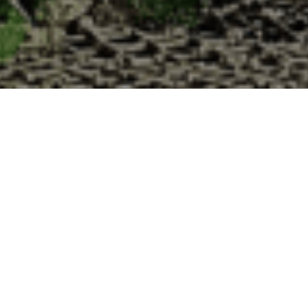
 la Cabane d’Adrien pour votre livraison 48h
de haute qualité à chaque commande. Vous habitez Serres dans le dépar
1. Ostréiculteur sur l’île de Noirmout
La Cabane d’Adrien est une entreprise ostréicol
Vendée (85). Tous les ans, nos clients reparten
Cabane d’Adrien. Cette année, pour répondre 
ligne afin que tout au long de l’année, nos clie