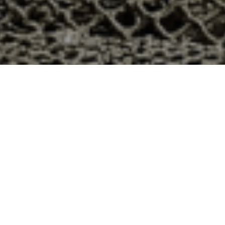
 à Serres, Meurthe et Moselle ?
tement 54 ? Voici quelques raisons pour lesquelles vous
ier
e qui produit ses huîtres sur l’île de Noirmoutier, en
t avec leur bourriche d’huîtres en souvenir de la
à la demande, nous avons décidé d’ouvrir la vente en
nts puissent profiter des saveurs iodées de l’île de