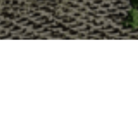
Pourquoi acheter vos huîtres à
La Cabane d’Adrien s’engage à vous offrir une expérience
devriez choisir notre service de livraison d'huîtres :