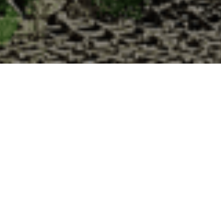
 la Cabane d’Adrien pour votre livraison 48
 de haute qualité à chaque commande. Vous habitez Sivry dans le départ
1. Ostréiculteur sur l’île de Noirmout
La Cabane d’Adrien est une entreprise ostréicol
Vendée (85). Tous les ans, nos clients reparten
Cabane d’Adrien. Cette année, pour répondre 
ligne afin que tout au long de l’année, nos clie