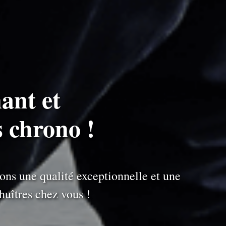
ant et
s chrono !
ons une qualité exceptionnelle et une
uîtres chez vous !