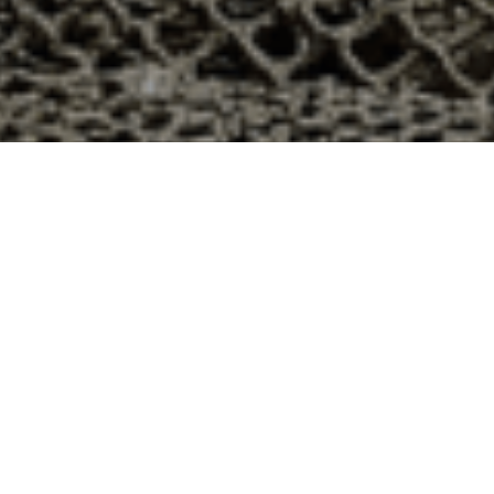
h à Sivry, Meurthe et Moselle ?
ement 54 ? Voici quelques raisons pour lesquelles vous
ier
e qui produit ses huîtres sur l’île de Noirmoutier, en
t avec leur bourriche d’huîtres en souvenir de la
à la demande, nous avons décidé d’ouvrir la vente en
nts puissent profiter des saveurs iodées de l’île de