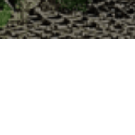
es à la Cabane d’Adrien pour votre livraison
de haute qualité à chaque commande. Vous habitez Sotteville dans le d
1. Ostréiculteur sur l’île de Noirmout
La Cabane d’Adrien est une entreprise ostréicol
Vendée (85). Tous les ans, nos clients reparten
Cabane d’Adrien. Cette année, pour répondre 
ligne afin que tout au long de l’année, nos clie