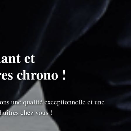
ant et
res chrono !
ons une qualité exceptionnelle et une
uîtres chez vous !