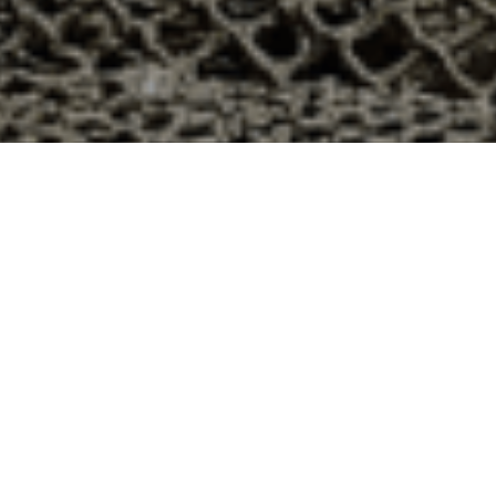
 48h à Sotteville, Manche ?
épartement 50 ? Voici quelques raisons pour lesquelles
ier
e qui produit ses huîtres sur l’île de Noirmoutier, en
t avec leur bourriche d’huîtres en souvenir de la
à la demande, nous avons décidé d’ouvrir la vente en
nts puissent profiter des saveurs iodées de l’île de