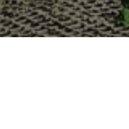
Pourquoi acheter vos huîtr
La Cabane d’Adrien s’engage à vous offrir une expérience 
vous devriez choisir notre service de livraison d'huîtres :