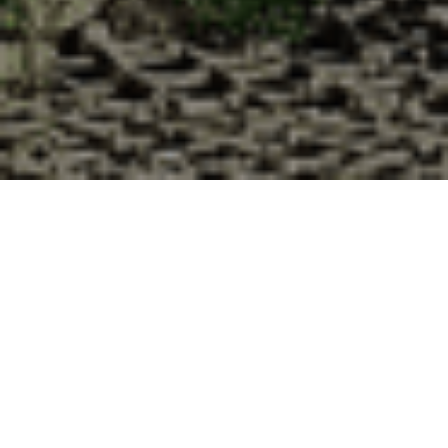
Pourquoi acheter vos huîtres à la
Cabane d’Adrien pour votre
livraison 48h à Tantonville, Meurthe
et Moselle ?
La Cabane d’Adrien s’engage à vous offrir une expérience
de haute qualité à chaque commande. Vous habitez
Tantonville dans le département 54 ? Voici quelques raisons
pour lesquelles vous devriez choisir notre service de