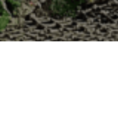
 Cabane d’Adrien pour votre livraison 48h à
Moselle ?
 de haute qualité à chaque commande. Vous habitez Thiaville-sur-Meurt
uîtres :
1. Ostréiculteur sur l’île de Noirmout
La Cabane d’Adrien est une entreprise ostréicol