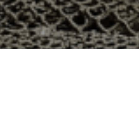
 Thiaville-sur-Meurthe, Meurthe et
he dans le département 54 ? Voici quelques raisons pour
ier
e qui produit ses huîtres sur l’île de Noirmoutier, en