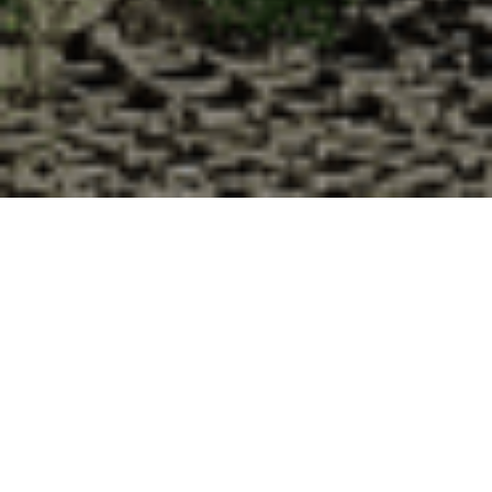
Pourquoi acheter vos huîtres à la
Cabane d’Adrien pour votre
livraison 48h à Thimert-Gâtelles,
Eure-et-Loir ?
La Cabane d’Adrien s’engage à vous offrir une expérience
de haute qualité à chaque commande. Vous habitez
Thimert-Gâtelles dans le département 28 ? Voici quelques
raisons pour lesquelles vous devriez choisir notre service de