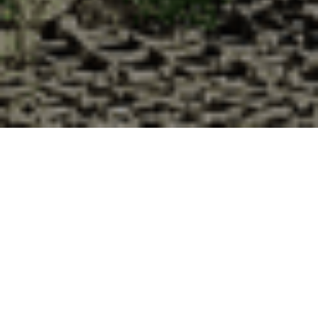
Pourquoi acheter vos huîtres à la
Cabane d’Adrien pour votre
livraison 48h à Thuilley-aux-
Groseilles, Meurthe et Moselle ?
La Cabane d’Adrien s’engage à vous offrir une expérience
de haute qualité à chaque commande. Vous habitez
Thuilley-aux-Groseilles dans le département 54 ? Voici
quelques raisons pour lesquelles vous devriez choisir notre