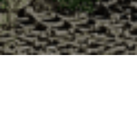
Pourquoi acheter vos huîtres à la
Cabane d’Adrien pour votre
livraison 48h à Tramont-Lassus,
Meurthe et Moselle ?
La Cabane d’Adrien s’engage à vous offrir une expérience
de haute qualité à chaque commande. Vous habitez
Tramont-Lassus dans le département 54 ? Voici quelques
raisons pour lesquelles vous devriez choisir notre service de