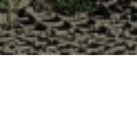
Pourquoi acheter vos huîtres à la
Cabane d’Adrien pour votre
livraison 48h à Umpeau, Eure-et-
Loir ?
La Cabane d’Adrien s’engage à vous offrir une expérience
de haute qualité à chaque commande. Vous habitez Umpeau
dans le département 28 ? Voici quelques raisons pour
lesquelles vous devriez choisir notre service de livraison