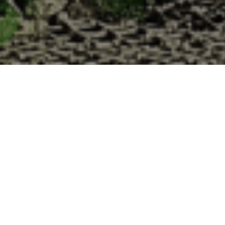
 Cabane d’Adrien pour votre livraison 48h à 
 de haute qualité à chaque commande. Vous habitez Val de Briey dans le
1. Ostréiculteur sur l’île de Noirmout
La Cabane d’Adrien est une entreprise ostréicol
Vendée (85). Tous les ans, nos clients reparten
Cabane d’Adrien. Cette année, pour répondre 
ligne afin que tout au long de l’année, nos clie