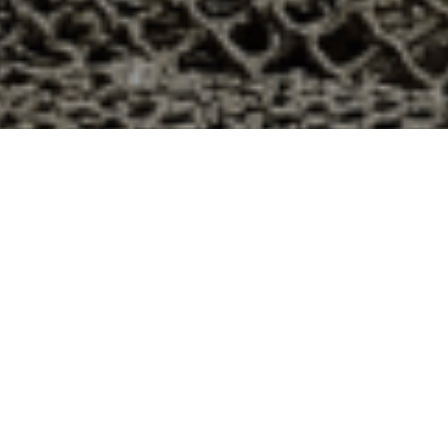
Val de Briey, Meurthe et Moselle ?
 département 54 ? Voici quelques raisons pour lesquelles
ier
e qui produit ses huîtres sur l’île de Noirmoutier, en
t avec leur bourriche d’huîtres en souvenir de la
à la demande, nous avons décidé d’ouvrir la vente en
nts puissent profiter des saveurs iodées de l’île de