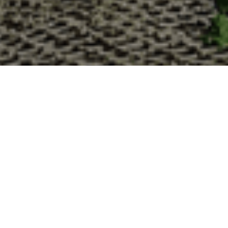
Pourquoi acheter vos huîtres à la
La Cabane d’Adrien s’engage à vous offrir une expérience
vous devriez choisir notre service de livraison d'huîtres :