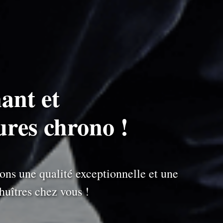
ant et
ures chrono !
ons une qualité exceptionnelle et une
uîtres chez vous !