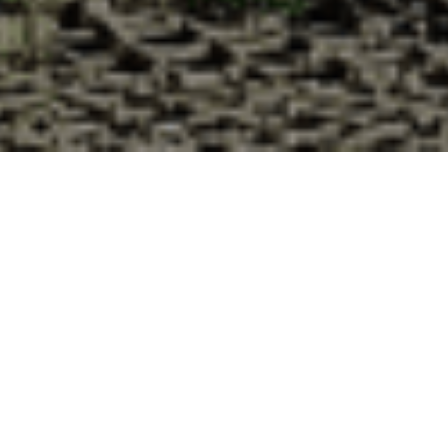
Pourquoi acheter vos huîtres à la
Cabane d’Adrien pour votre
livraison 48h à Varouville, Manche ?
La Cabane d’Adrien s’engage à vous offrir une expérience
de haute qualité à chaque commande. Vous habitez
Varouville dans le département 50 ? Voici quelques raisons
pour lesquelles vous devriez choisir notre service de
livraison d'huîtres :