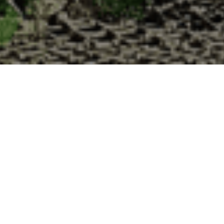
res à la Cabane d’Adrien pour votre livrais
 de haute qualité à chaque commande. Vous habitez Venterol dans le dép
1. Ostréiculteur sur l’île de Noirmout
La Cabane d’Adrien est une entreprise ostréicol
Vendée (85). Tous les ans, nos clients reparten
Cabane d’Adrien. Cette année, pour répondre 
ligne afin que tout au long de l’année, nos clie