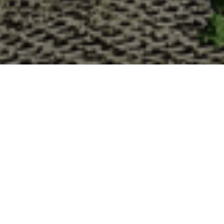
Pourquoi acheter vos huît
La Cabane d’Adrien s’engage à vous offrir une expérience
vous devriez choisir notre service de livraison d'huîtres :