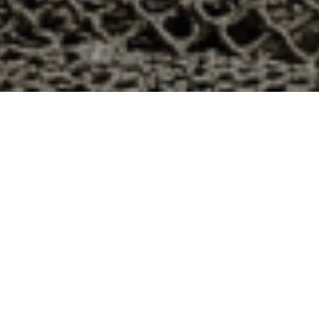
on 48h à Venterol, Drôme ?
artement 26 ? Voici quelques raisons pour lesquelles
ier
e qui produit ses huîtres sur l’île de Noirmoutier, en
t avec leur bourriche d’huîtres en souvenir de la
à la demande, nous avons décidé d’ouvrir la vente en
nts puissent profiter des saveurs iodées de l’île de