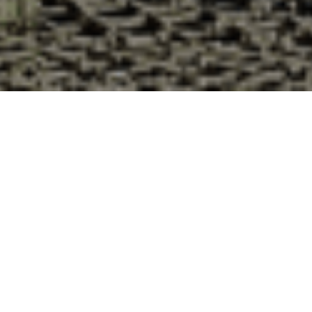
Pourquoi acheter vos huîtres à la
Cabane d’Adrien pour votre
livraison 48h à Verneiges, Creuse ?
La Cabane d’Adrien s’engage à vous offrir une expérience
de haute qualité à chaque commande. Vous habitez
Verneiges dans le département 23 ? Voici quelques raisons
pour lesquelles vous devriez choisir notre service de
livraison d'huîtres :