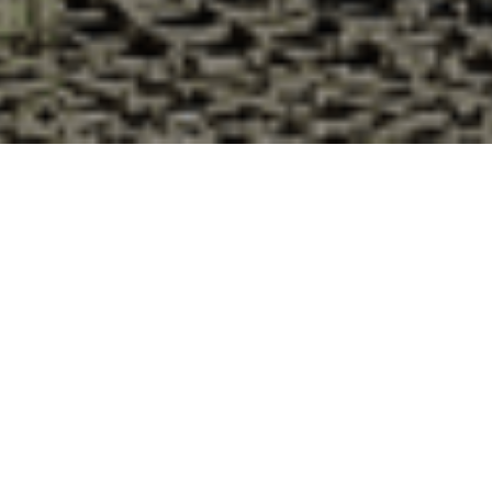
Pourquoi acheter vos huîtres à la
Cabane d’Adrien pour votre
livraison 48h à Véronne, Drôme ?
La Cabane d’Adrien s’engage à vous offrir une expérience
de haute qualité à chaque commande. Vous habitez
Véronne dans le département 26 ? Voici quelques raisons
pour lesquelles vous devriez choisir notre service de
livraison d'huîtres :