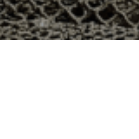
n 48h à Vidaillat, Creuse ?
partement 23 ? Voici quelques raisons pour lesquelles
ier
e qui produit ses huîtres sur l’île de Noirmoutier, en
t avec leur bourriche d’huîtres en souvenir de la
à la demande, nous avons décidé d’ouvrir la vente en
nts puissent profiter des saveurs iodées de l’île de