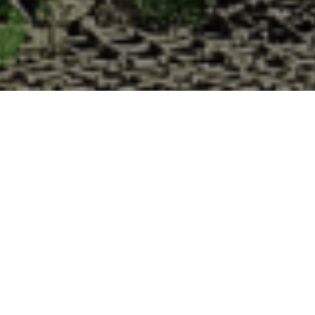
es à la Cabane d’Adrien pour votre livraiso
de haute qualité à chaque commande. Vous habitez Vidaillat dans le dé
1. Ostréiculteur sur l’île de Noirmout
La Cabane d’Adrien est une entreprise ostréicol
Vendée (85). Tous les ans, nos clients reparten
Cabane d’Adrien. Cette année, pour répondre 
ligne afin que tout au long de l’année, nos clie