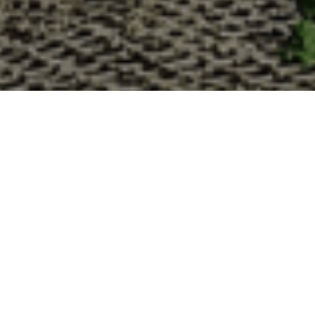
Pourquoi acheter vos huîtr
La Cabane d’Adrien s’engage à vous offrir une expérience 
vous devriez choisir notre service de livraison d'huîtres :