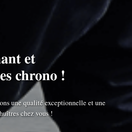
ant et
res chrono !
ons une qualité exceptionnelle et une
uîtres chez vous !