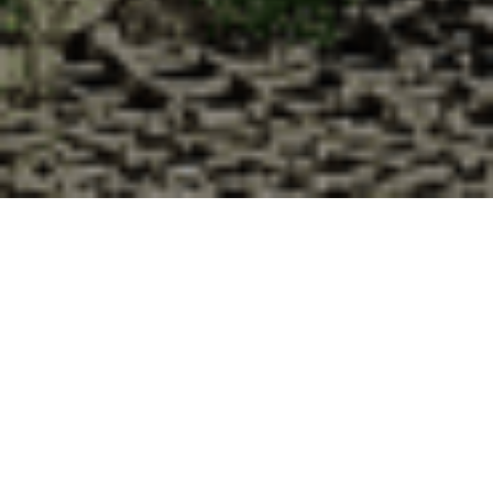
Pourquoi acheter vos huîtres à la
Cabane d’Adrien pour votre
livraison 48h à Villecey-sur-Mad,
Meurthe et Moselle ?
La Cabane d’Adrien s’engage à vous offrir une expérience
de haute qualité à chaque commande. Vous habitez
Villecey-sur-Mad dans le département 54 ? Voici quelques
raisons pour lesquelles vous devriez choisir notre service de