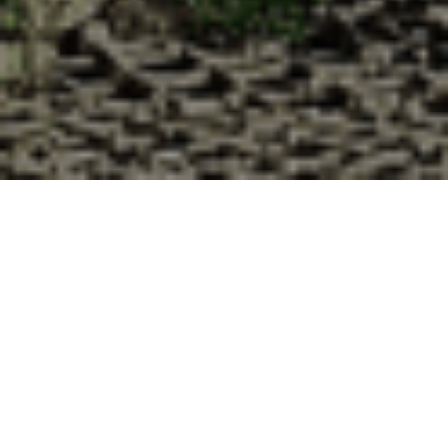
Pourquoi acheter vos huîtres à la
Cabane d’Adrien pour votre
livraison 48h à Villerupt, Meurthe et
Moselle ?
La Cabane d’Adrien s’engage à vous offrir une expérience
de haute qualité à chaque commande. Vous habitez
Villerupt dans le département 54 ? Voici quelques raisons
pour lesquelles vous devriez choisir notre service de