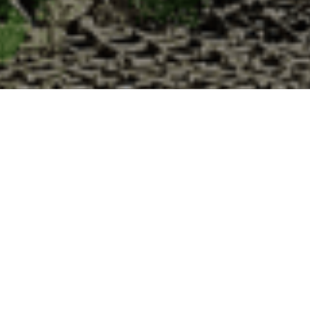
Cabane d’Adrien pour votre livraison 48h à 
de haute qualité à chaque commande. Vous habitez Villey-le-Sec dans l
1. Ostréiculteur sur l’île de Noirmout
La Cabane d’Adrien est une entreprise ostréicol
Vendée (85). Tous les ans, nos clients reparten
Cabane d’Adrien. Cette année, pour répondre 
ligne afin que tout au long de l’année, nos clie