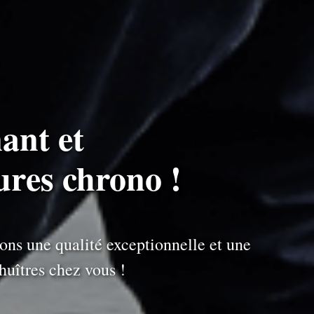
ant et
eures chrono !
ons une qualité exceptionnelle et une
uîtres chez vous !