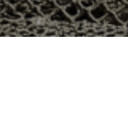
Villey-le-Sec, Meurthe et Moselle ?
e département 54 ? Voici quelques raisons pour lesquelles
ier
e qui produit ses huîtres sur l’île de Noirmoutier, en
t avec leur bourriche d’huîtres en souvenir de la
à la demande, nous avons décidé d’ouvrir la vente en
nts puissent profiter des saveurs iodées de l’île de