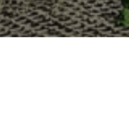
Pourquoi acheter vos huîtres à la 
La Cabane d’Adrien s’engage à vous offrir une expérience 
vous devriez choisir notre service de livraison d'huîtres :