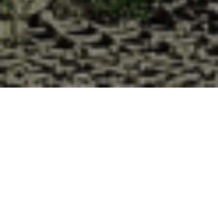
Pourquoi acheter vos huîtres à la
Cabane d’Adrien pour votre
livraison 48h à Viterne, Meurthe et
Moselle ?
La Cabane d’Adrien s’engage à vous offrir une expérience
de haute qualité à chaque commande. Vous habitez Viterne
dans le département 54 ? Voici quelques raisons pour
lesquelles vous devriez choisir notre service de livraison