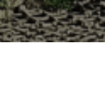
Pourquoi acheter vos huîtres à la
Cabane d’Adrien pour votre
livraison 48h à Viviers-sur-Chiers,
Meurthe et Moselle ?
La Cabane d’Adrien s’engage à vous offrir une expérience
de haute qualité à chaque commande. Vous habitez Viviers-
sur-Chiers dans le département 54 ? Voici quelques raisons
pour lesquelles vous devriez choisir notre service de