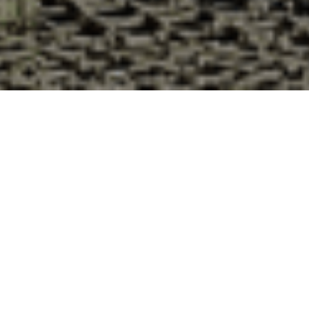
Pourquoi acheter vos huîtres à la
Cabane d’Adrien pour votre
livraison 48h à Volvent, Drôme ?
La Cabane d’Adrien s’engage à vous offrir une expérience
de haute qualité à chaque commande. Vous habitez Volvent
dans le département 26 ? Voici quelques raisons pour
lesquelles vous devriez choisir notre service de livraison
d'huîtres :