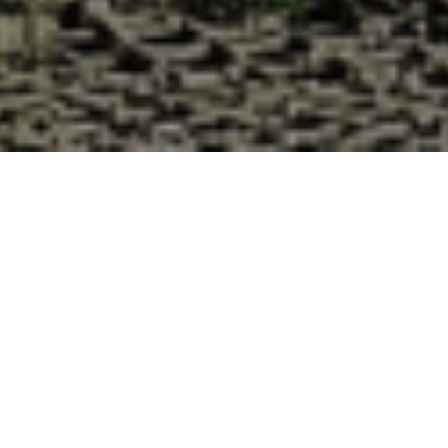
Pourquoi acheter vos huîtres à la
Cabane d’Adrien pour votre
livraison 48h à Xaffévillers, Vosges ?
La Cabane d’Adrien s’engage à vous offrir une expérience
de haute qualité à chaque commande. Vous habitez
Xaffévillers dans le département 88 ? Voici quelques
raisons pour lesquelles vous devriez choisir notre service de
livraison d'huîtres :