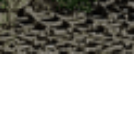
Pourquoi acheter vos huîtres à la
Cabane d’Adrien pour votre
livraison 48h à Yvetot-Bocage,
Manche ?
La Cabane d’Adrien s’engage à vous offrir une expérience
de haute qualité à chaque commande. Vous habitez Yvetot-
Bocage dans le département 50 ? Voici quelques raisons
pour lesquelles vous devriez choisir notre service de