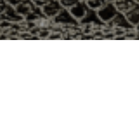
 à Annepont, Charente-Maritime ?
partement 17 ? Voici quelques raisons pour lesquelles
ier
e qui produit ses huîtres sur l’île de Noirmoutier, en
t avec leur bourriche d’huîtres en souvenir de la
à la demande, nous avons décidé d’ouvrir la vente en
nts puissent profiter des saveurs iodées de l’île de