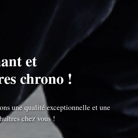
ant et
res chrono !
ons une qualité exceptionnelle et une
uîtres chez vous !