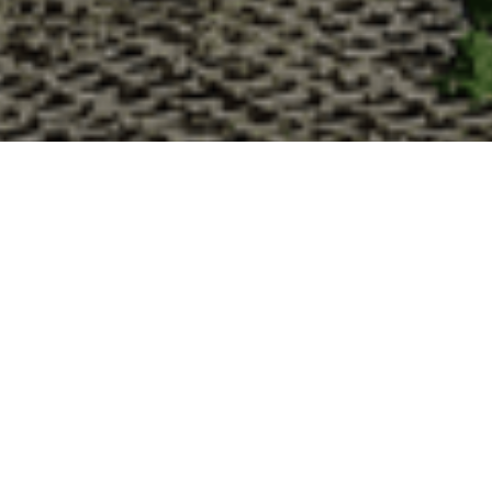
Pourquoi acheter vos huîtres à 
La Cabane d’Adrien s’engage à vous offrir une expérience
vous devriez choisir notre service de livraison d'huîtres :