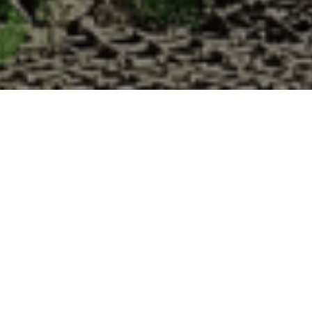
la Cabane d’Adrien pour votre livraison 48h
 de haute qualité à chaque commande. Vous habitez Annepont dans le dé
1. Ostréiculteur sur l’île de Noirmout
La Cabane d’Adrien est une entreprise ostréicol
Vendée (85). Tous les ans, nos clients reparten
Cabane d’Adrien. Cette année, pour répondre 
ligne afin que tout au long de l’année, nos clie