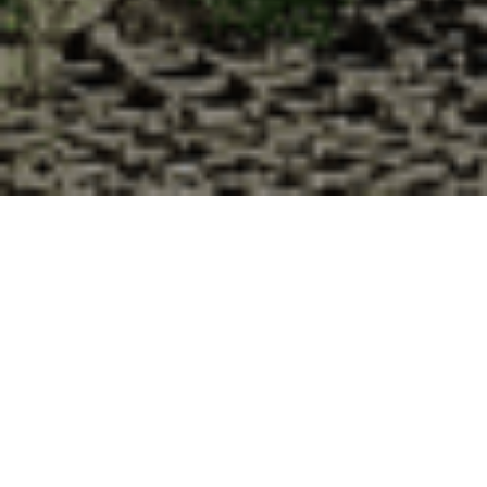
Pourquoi acheter vos huîtres à la
Cabane d’Adrien pour votre
livraison 48h à Bruebach, Haut-Rhin
?
La Cabane d’Adrien s’engage à vous offrir une expérience
de haute qualité à chaque commande. Vous habitez
Bruebach dans le département 68 ? Voici quelques raisons
pour lesquelles vous devriez choisir notre service de