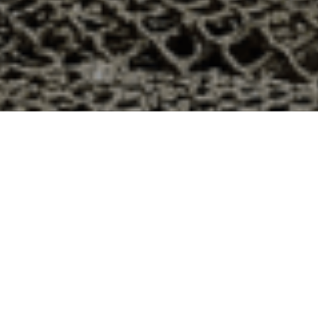
Bussy-Saint-Georges, Seine-et-Marne
s dans le département 77 ? Voici quelques raisons pour
ier
e qui produit ses huîtres sur l’île de Noirmoutier, en