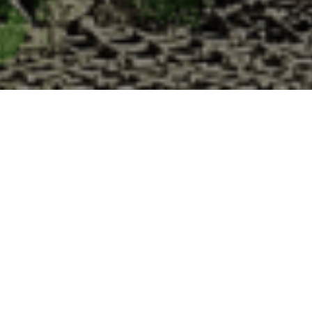
à la Cabane d’Adrien pour votre livraison 4
e de haute qualité à chaque commande. Vous habitez Ceaux-en-Loudun d
uîtres :
1. Ostréiculteur sur l’île de Noirmout
La Cabane d’Adrien est une entreprise ostréicol
Vendée (85). Tous les ans, nos clients reparten
Cabane d’Adrien. Cette année, pour répondre 
ligne afin que tout au long de l’année, nos clie