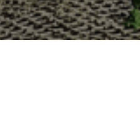
Pourquoi acheter vos huîtres 
La Cabane d’Adrien s’engage à vous offrir une expérienc
lesquelles vous devriez choisir notre service de livraison d'h