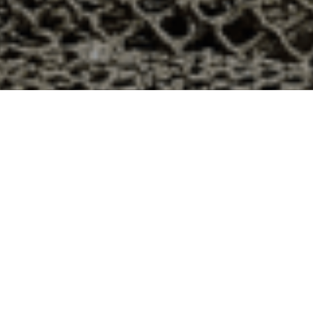
8h à Ceaux-en-Loudun, Vienne ?
ans le département 86 ? Voici quelques raisons pour
ier
e qui produit ses huîtres sur l’île de Noirmoutier, en
t avec leur bourriche d’huîtres en souvenir de la
à la demande, nous avons décidé d’ouvrir la vente en
nts puissent profiter des saveurs iodées de l’île de