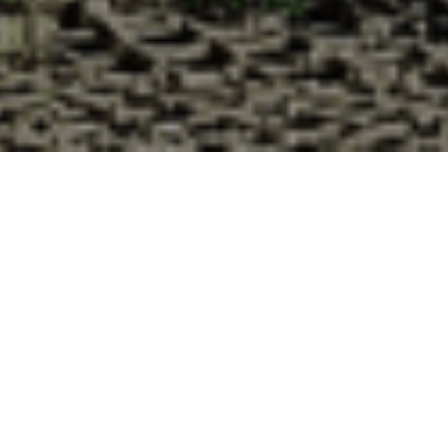
Pourquoi acheter vos huîtres à la
Cabane d’Adrien pour votre
livraison 48h à Ecquevilly, Yvelines ?
La Cabane d’Adrien s’engage à vous offrir une expérience
de haute qualité à chaque commande. Vous habitez
Ecquevilly dans le département 78 ? Voici quelques raisons
pour lesquelles vous devriez choisir notre service de
livraison d'huîtres :