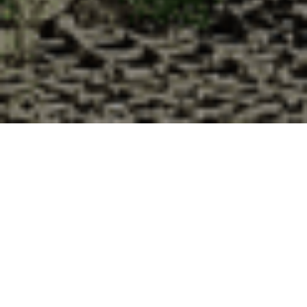
Pourquoi acheter vos huîtres à la
Cabane d’Adrien pour votre
livraison 48h à Guevenatten, Haut-
Rhin ?
La Cabane d’Adrien s’engage à vous offrir une expérience
de haute qualité à chaque commande. Vous habitez
Guevenatten dans le département 68 ? Voici quelques
raisons pour lesquelles vous devriez choisir notre service de