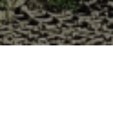
Pourquoi acheter vos huîtres à la
Cabane d’Adrien pour votre
livraison 48h à Lautenbachzell,
Haut-Rhin ?
La Cabane d’Adrien s’engage à vous offrir une expérience
de haute qualité à chaque commande. Vous habitez
Lautenbachzell dans le département 68 ? Voici quelques
raisons pour lesquelles vous devriez choisir notre service de