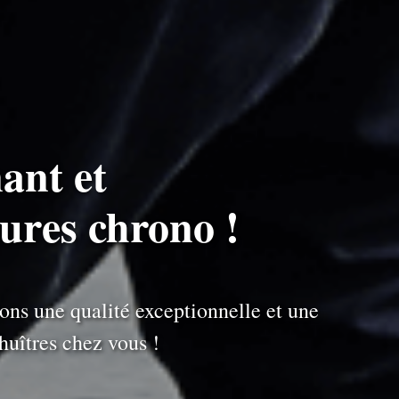
ant et
eures chrono !
ons une qualité exceptionnelle et une
uîtres chez vous !