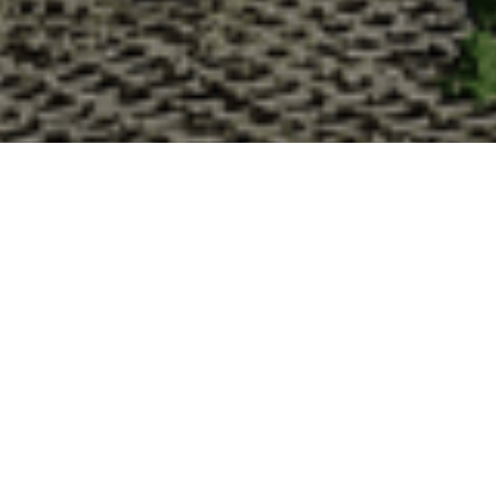
Pourquoi acheter vos huître
La Cabane d’Adrien s’engage à vous offrir une expérience
lesquelles vous devriez choisir notre service de livraison d'h