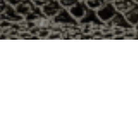
 48h au Poët-Célard, Drôme ?
 le département 26 ? Voici quelques raisons pour
ier
e qui produit ses huîtres sur l’île de Noirmoutier, en
t avec leur bourriche d’huîtres en souvenir de la
à la demande, nous avons décidé d’ouvrir la vente en
nts puissent profiter des saveurs iodées de l’île de