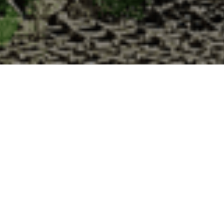
s à la Cabane d’Adrien pour votre livraison
 de haute qualité à chaque commande. Vous habitez Le Poët-Célard dans
uîtres :
1. Ostréiculteur sur l’île de Noirmout
La Cabane d’Adrien est une entreprise ostréicol
Vendée (85). Tous les ans, nos clients reparten
Cabane d’Adrien. Cette année, pour répondre 
ligne afin que tout au long de l’année, nos clie