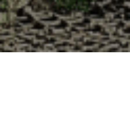
Pourquoi acheter vos huîtres à la
Cabane d’Adrien pour votre
livraison 48h à Merxheim, Haut-
Rhin ?
La Cabane d’Adrien s’engage à vous offrir une expérience
de haute qualité à chaque commande. Vous habitez
Merxheim dans le département 68 ? Voici quelques raisons
pour lesquelles vous devriez choisir notre service de