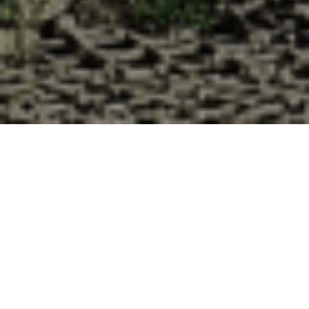
Pourquoi acheter vos huîtres à la
Cabane d’Adrien pour votre
livraison 48h à Mézières-en-Drouais,
Eure-et-Loir ?
La Cabane d’Adrien s’engage à vous offrir une expérience
de haute qualité à chaque commande. Vous habitez
Mézières-en-Drouais dans le département 28 ? Voici
quelques raisons pour lesquelles vous devriez choisir notre