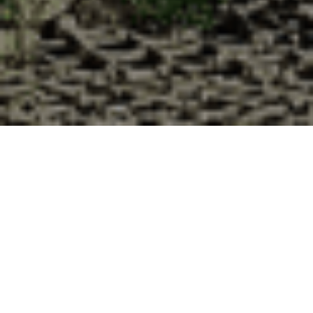
Pourquoi acheter vos huîtres à la
Cabane d’Adrien pour votre
livraison 48h à Mirefleurs, Puy-de-
Dôme ?
La Cabane d’Adrien s’engage à vous offrir une expérience
de haute qualité à chaque commande. Vous habitez
Mirefleurs dans le département 63 ? Voici quelques raisons
pour lesquelles vous devriez choisir notre service de