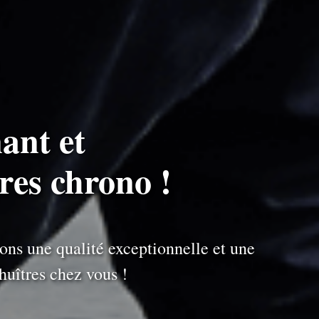
ant et
ures chrono !
ons une qualité exceptionnelle et une
uîtres chez vous !