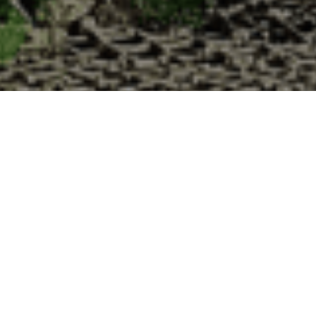
es à la Cabane d’Adrien pour votre livraison
de haute qualité à chaque commande. Vous habitez Pierrelatte dans le d
1. Ostréiculteur sur l’île de Noirmout
La Cabane d’Adrien est une entreprise ostréicol
Vendée (85). Tous les ans, nos clients reparten
Cabane d’Adrien. Cette année, pour répondre 
ligne afin que tout au long de l’année, nos clie