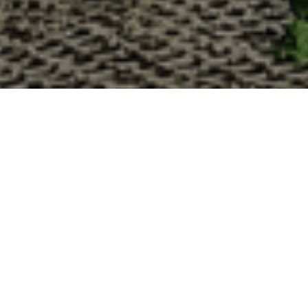
Pourquoi acheter vos huîtr
La Cabane d’Adrien s’engage à vous offrir une expérience 
vous devriez choisir notre service de livraison d'huîtres :