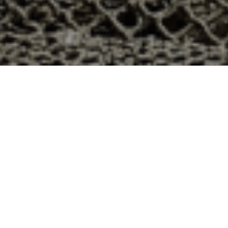
 48h à Pierrelatte, Drôme ?
épartement 26 ? Voici quelques raisons pour lesquelles
ier
e qui produit ses huîtres sur l’île de Noirmoutier, en
t avec leur bourriche d’huîtres en souvenir de la
à la demande, nous avons décidé d’ouvrir la vente en
nts puissent profiter des saveurs iodées de l’île de