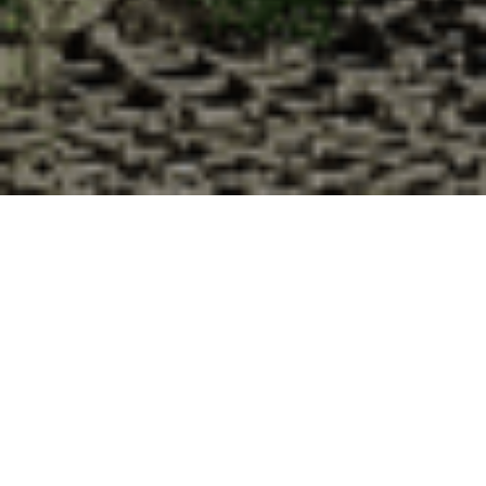
Pourquoi acheter vos huîtres à la
Cabane d’Adrien pour votre
livraison 48h à Saint-Forget,
Yvelines ?
La Cabane d’Adrien s’engage à vous offrir une expérience
de haute qualité à chaque commande. Vous habitez Saint-
Forget dans le département 78 ? Voici quelques raisons
pour lesquelles vous devriez choisir notre service de