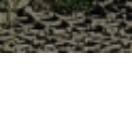
Pourquoi acheter vos huîtres à la
Cabane d’Adrien pour votre
livraison 48h à Saint-Romain, Puy-
de-Dôme ?
La Cabane d’Adrien s’engage à vous offrir une expérience
de haute qualité à chaque commande. Vous habitez Saint-
Romain dans le département 63 ? Voici quelques raisons
pour lesquelles vous devriez choisir notre service de