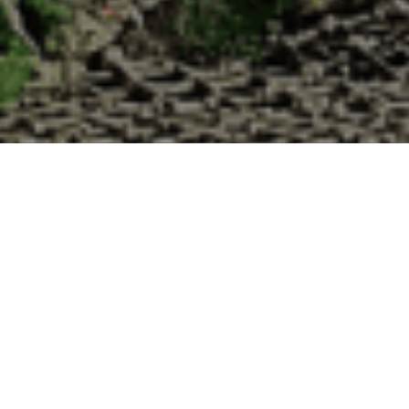
Cabane d’Adrien pour votre livraison 48h à 
Maritime ?
 de haute qualité à chaque commande. Vous habitez Saint-Sever-de-Sain
on d'huîtres :
1. Ostréiculteur sur l’île de Noirmout
La Cabane d’Adrien est une entreprise ostréicol