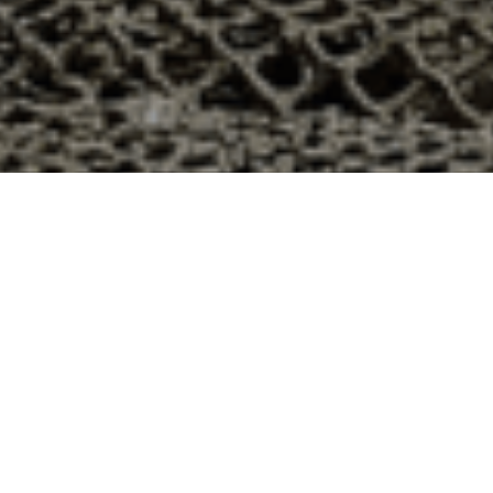
Saint-Sever-de-Saintonge, Charente-
tonge dans le département 17 ? Voici quelques raisons
ier
e qui produit ses huîtres sur l’île de Noirmoutier, en