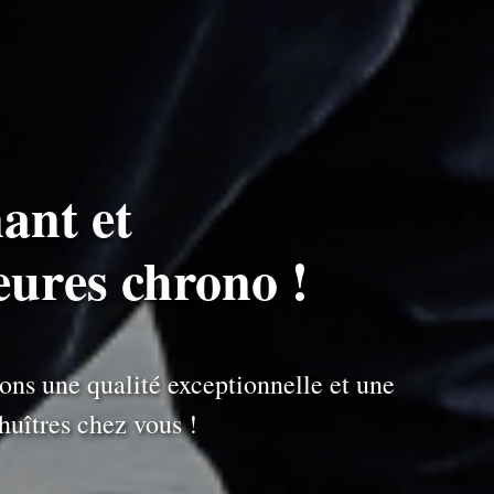
ant et
eures chrono !
ons une qualité exceptionnelle et une
uîtres chez vous !