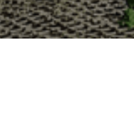
Pourquoi acheter vos huîtres
La Cabane d’Adrien s’engage à vous offrir une expérience
lesquelles vous devriez choisir notre service de livraison d'h