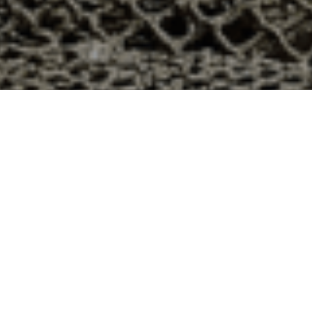
48h à Sury-aux-Bois, Loiret ?
 le département 45 ? Voici quelques raisons pour
ier
e qui produit ses huîtres sur l’île de Noirmoutier, en
t avec leur bourriche d’huîtres en souvenir de la
à la demande, nous avons décidé d’ouvrir la vente en
nts puissent profiter des saveurs iodées de l’île de