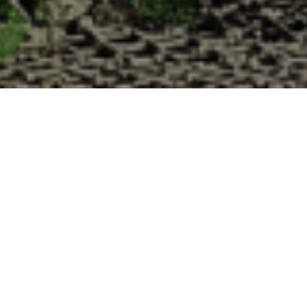
 à la Cabane d’Adrien pour votre livraison 
 de haute qualité à chaque commande. Vous habitez Sury-aux-Bois dans
uîtres :
1. Ostréiculteur sur l’île de Noirmout
La Cabane d’Adrien est une entreprise ostréicol
Vendée (85). Tous les ans, nos clients reparten
Cabane d’Adrien. Cette année, pour répondre 
ligne afin que tout au long de l’année, nos clie