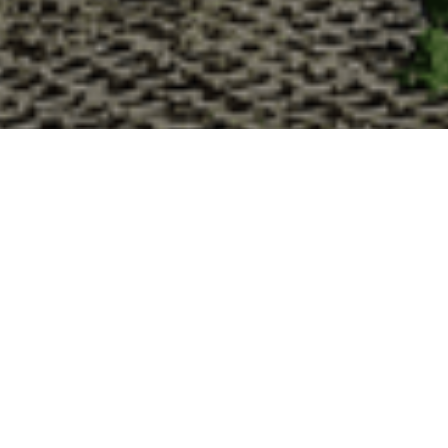
Pourquoi acheter vos huîtres 
La Cabane d’Adrien s’engage à vous offrir une expérience
vous devriez choisir notre service de livraison d'huîtres :