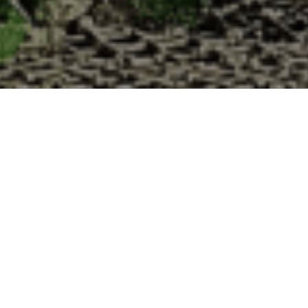
à la Cabane d’Adrien pour votre livraison 48
 de haute qualité à chaque commande. Vous habitez Verdelot dans le dép
1. Ostréiculteur sur l’île de Noirmout
La Cabane d’Adrien est une entreprise ostréicol
Vendée (85). Tous les ans, nos clients reparten
Cabane d’Adrien. Cette année, pour répondre 
ligne afin que tout au long de l’année, nos clie