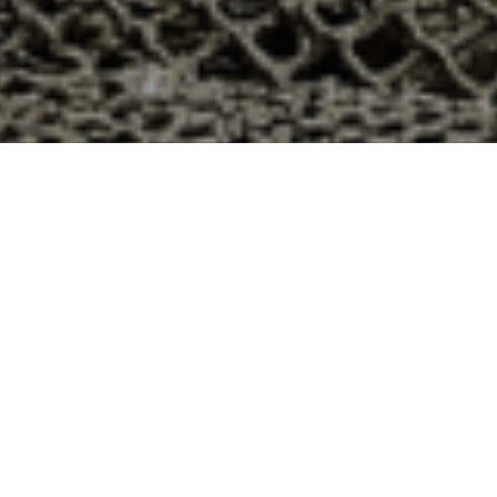
h à Verdelot, Seine-et-Marne ?
artement 77 ? Voici quelques raisons pour lesquelles
ier
e qui produit ses huîtres sur l’île de Noirmoutier, en
t avec leur bourriche d’huîtres en souvenir de la
à la demande, nous avons décidé d’ouvrir la vente en
nts puissent profiter des saveurs iodées de l’île de